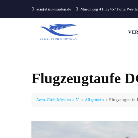
Skip
acm(at)ac-minden.de
Maschweg 41, 32457 Porta Westfa
to
content
VER
Flugzeugtaufe 
Aero-Club Minden e.V.
>
Allgemein
>
Flugzeugtaufe