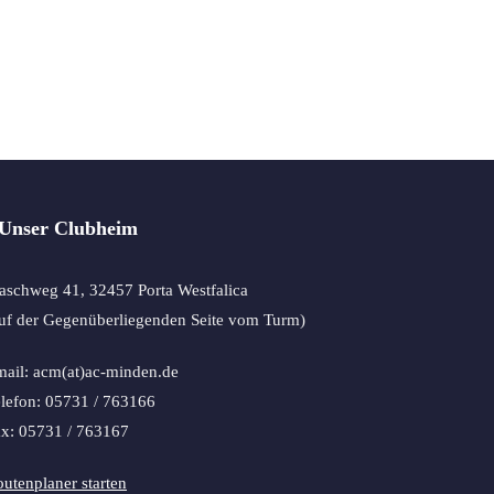
Unser Clubheim
schweg 41, 32457 Porta Westfalica
uf der Gegenüberliegenden Seite vom Turm)
ail: acm(at)ac-minden.de
lefon: 05731 / 763166
x: 05731 / 763167
utenplaner starten