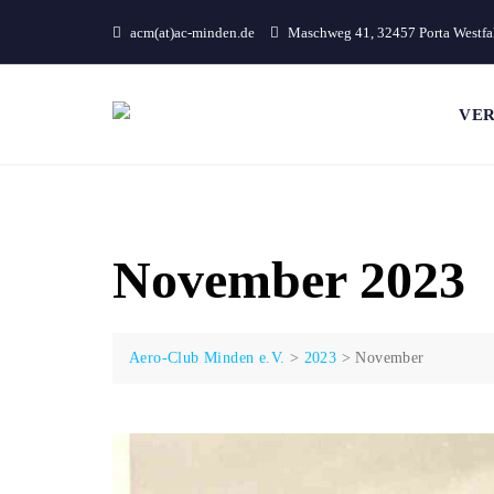
Skip
acm(at)ac-minden.de
Maschweg 41, 32457 Porta Westfa
to
content
VER
November 2023
Aero-Club Minden e.V.
>
2023
>
November