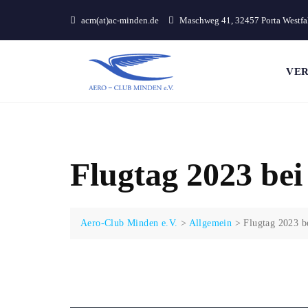
Skip
acm(at)ac-minden.de
Maschweg 41, 32457 Porta Westfa
to
content
VER
Flugtag 2023 bei
Aero-Club Minden e.V.
>
Allgemein
>
Flugtag 2023 be