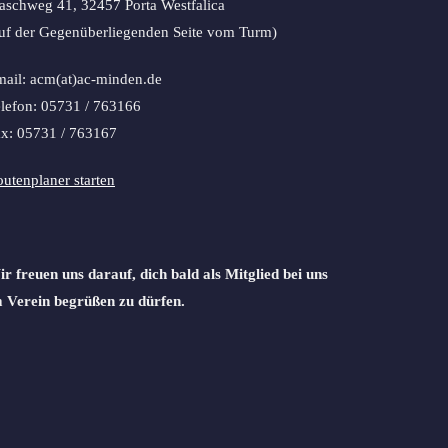
schweg 41, 32457 Porta Westfalica
uf der Gegenüberliegenden Seite vom Turm)
ail: acm(at)ac-minden.de
lefon: 05731 / 763166
x: 05731 / 763167
utenplaner starten
r freuen uns darauf, dich bald als Mitglied bei uns
 Verein begrüßen zu dürfen.