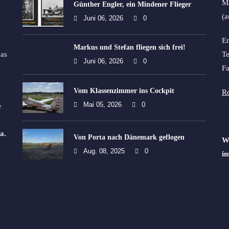
Ma
Günther Engler, ein Mindener Flieger
(a
Juni 06, 2026
0
Em
Markus und Stefan fliegen sich frei!
as
Te
Juni 06, 2026
0
Fa
Vom Klassenzimmer ins Cockpit
Ro
Mai 05, 2026
0
e
a.
Von Porta nach Dänemark geflogen
Wi
Aug. 08, 2025
0
im