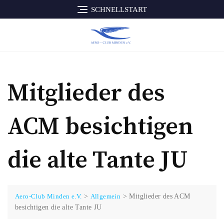
Skip
SCHNELLSTART
to
content
Mitglieder des
ACM besichtigen
die alte Tante JU
Aero-Club Minden e.V.
>
Allgemein
>
Mitglieder des ACM
besichtigen die alte Tante JU