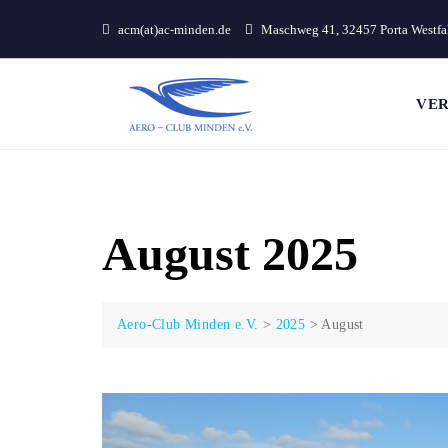
Skip
acm(at)ac-minden.de
Maschweg 41, 32457 Porta Westfa
to
content
VER
August 2025
Aero-Club Minden e.V.
>
2025
>
August