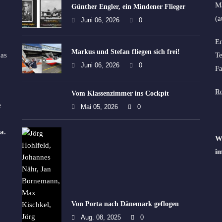
Ma
Günther Engler, ein Mindener Flieger
(a
Juni 06, 2026
0
Em
Markus und Stefan fliegen sich frei!
as
Te
Juni 06, 2026
0
Fa
Ro
Vom Klassenzimmer ins Cockpit
e
Mai 05, 2026
0
a.
Wi
im
Von Porta nach Dänemark geflogen
Aug. 08, 2025
0