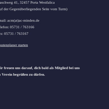
schweg 41, 32457 Porta Westfalica
uf der Gegenüberliegenden Seite vom Turm)
ail: acm(at)ac-minden.de
lefon: 05731 / 763166
x: 05731 / 763167
utenplaner starten
r freuen uns darauf, dich bald als Mitglied bei uns
 Verein begrüßen zu dürfen.